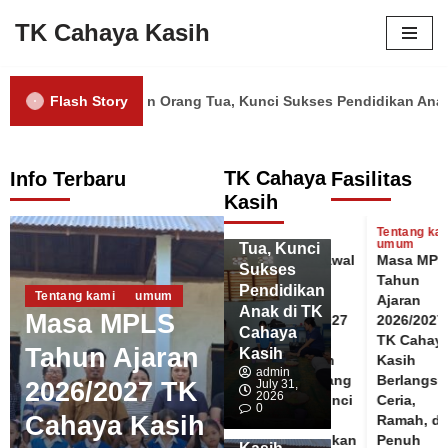
TK Cahaya Kasih
Skip
Tentang
to
kami
olah dan Orang Tua, Kunci Sukses Pendidikan Anak di TK Cahaya 
content
Flash Story
Rapat awal
tahun
Tentang kami
umum
ajaran
Acara
2026/2027
TK Cahaya
Info Terbaru
Fasilitas
Perpisahan
Sinergi
Kasih
2
Sekolah
1
TK Cahaya
5
dan Orang
umum
Tentang
Tentang kami
kami
umum
Menerangi
Tua, Kunci
Kasih Tahun
Rapat awal
Masa MPLS
HUT RI-79
Masa
Sukses
tahun
Tahun
Ajaran
Kegiatan HUT
Depan
Tentang
Pendidikan
ajaran
Ajaran
kami
Bersama:
Anak di TK
2025/2026
RI ke-79 di TK
2026/2027
2026/2027
umum
Kisah
Cahaya
Sinergi
TK Cahaya
Masa MPLS
Inspiratif
Berlangsung
Cahaya Kasih
Kasih
Sekolah
Kasih
Tahun
TK
admin
dan Orang
Berlangsung
Penuh
Ajaran
Bengkayang
July 31,
Cahaya
2026
Tua, Kunci
Ceria,
2026/2027
Kasih
0
Sukacita di
berlangsung
Sukses
Ramah, dan
TK Cahaya
Pendidikan
Penuh