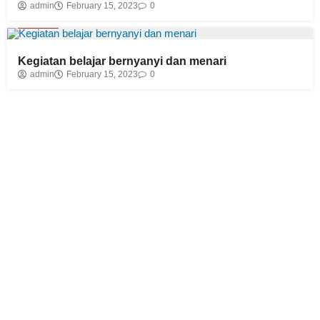
admin
February 15, 2023
0
umum
Kegiatan belajar bernyanyi dan menari
admin
February 15, 2023
0