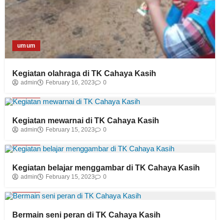
umum
Kegiatan olahraga di TK Cahaya Kasih
admin
February 16, 2023
0
umum
Kegiatan mewarnai di TK Cahaya Kasih
admin
February 15, 2023
0
umum
Kegiatan belajar menggambar di TK Cahaya Kasih
admin
February 15, 2023
0
umum
Bermain seni peran di TK Cahaya Kasih