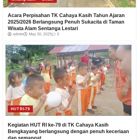
Acara Perpisahan TK Cahaya Kasih Tahun Ajaran
2025/2026 Berlangsung Penuh Sukacita di Taman
Wisata Alam Sentanga Lestari
admin
May 30, 2025
0
HUT RI-79
Kegiatan HUT RI ke-79 di TK Cahaya Kasih
Bengkayang berlangsung dengan penuh keceriaan
dan semangat.