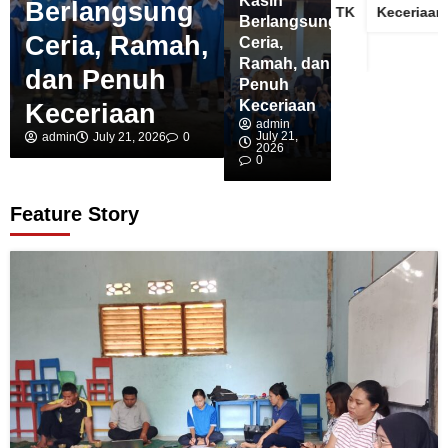
Kasih
Taman Wisata
dengan
Anak di TK
Keceriaan
Berlangsung
Cahaya
Alam
penuh
Ceria,
Kasih
Ramah, dan
Sentanga
keceriaan dan
Penuh
Keceriaan
Lestari
semangat.
admin
July 21,
admin
May 30, 2025
0
admin
August 18, 2024
0
2026
0
Feature Story