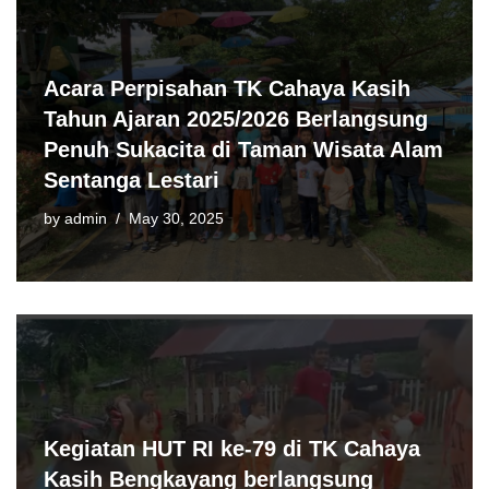
Acara Perpisahan TK Cahaya Kasih
Tahun Ajaran 2025/2026 Berlangsung
Penuh Sukacita di Taman Wisata Alam
Sentanga Lestari
by
admin
May 30, 2025
Kegiatan HUT RI ke-79 di TK Cahaya
Kasih Bengkayang berlangsung