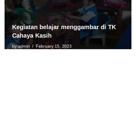
Kegiatan belajar menggambar di TK
Cahaya Kasih
by
admin
February 15, 2023
Bermain seni peran di TK Cahaya
Kasih