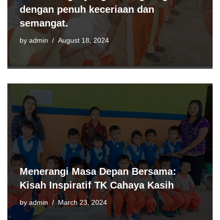
dengan penuh keceriaan dan
semangat.
by
admin
August 18, 2024
Menerangi Masa Depan Bersama:
Kisah Inspiratif TK Cahaya Kasih
by
admin
March 23, 2024