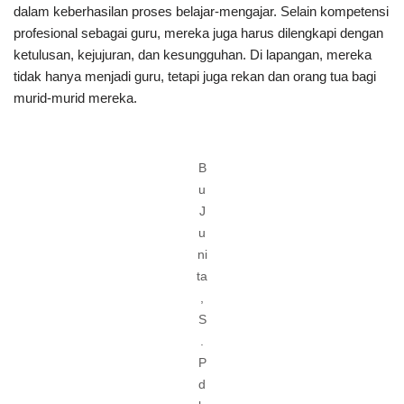
dalam keberhasilan proses belajar-mengajar. Selain kompetensi
profesional sebagai guru, mereka juga harus dilengkapi dengan
ketulusan, kejujuran, dan kesungguhan. Di lapangan, mereka
tidak hanya menjadi guru, tetapi juga rekan dan orang tua bagi
murid-murid mereka.
B
u
J
u
ni
ta
,
S
.
P
d