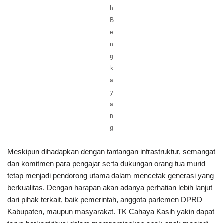
h
B
e
n
g
k
a
y
a
n
g
Meskipun dihadapkan dengan tantangan infrastruktur, semangat
dan komitmen para pengajar serta dukungan orang tua murid
tetap menjadi pendorong utama dalam mencetak generasi yang
berkualitas. Dengan harapan akan adanya perhatian lebih lanjut
dari pihak terkait, baik pemerintah, anggota parlemen DPRD
Kabupaten, maupun masyarakat. TK Cahaya Kasih yakin dapat